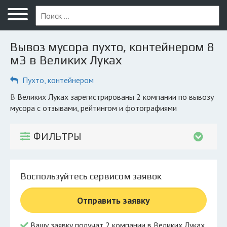
Меню
Главная
Вывоз мусора пухто, контейнером 8
Вопрос юристу
м3 в Великих Луках
Великие Луки
Пухто, контейнером
ПОЛЬЗОВАТЕЛЯМ
в Великих Луках зарегистрированы 2 компании по вывозу
мусора с отзывами, рейтингом и фотографиями
Компании
Экоблог
ФИЛЬТРЫ
КОМПАНИЯМ
Личный кабинет
Воспользуйтесь сервисом заявок
© 2026 Все права защищены
Отправить заявку
Вашу заявку получат 2 компании в Великих Луках