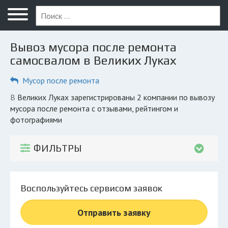
Меню
Главная
Вывоз мусора после ремонта
Вопрос юристу
самосвалом в Великих Луках
Великие Луки
Мусор после ремонта
ПОЛЬЗОВАТЕЛЯМ
в Великих Луках зарегистрированы 2 компании по вывозу
мусора после ремонта с отзывами, рейтингом и
Компании
фотографиями
Экоблог
ФИЛЬТРЫ
КОМПАНИЯМ
Личный кабинет
Воспользуйтесь сервисом заявок
© 2026 Все права защищены
Отправить заявку