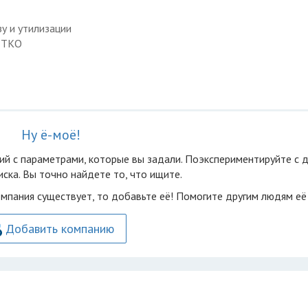
у и утилизации
с ТКО
Ну ё-моё!
ий с параметрами, которые вы задали. Поэкспериментируйте с 
ска. Вы точно найдете то, что ищите.
омпания существует, то добавьте её! Помогите другим людям её
Добавить компанию