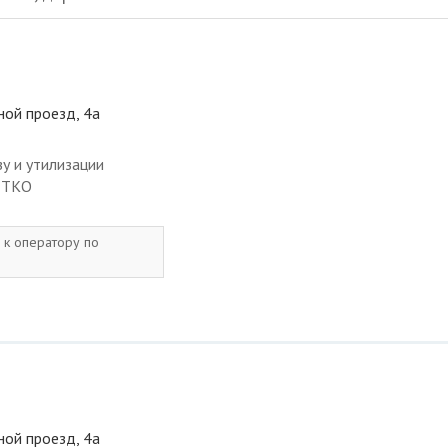
ной проезд, 4а
у и утилизации
с ТКО
 к оператору по
ной проезд, 4а