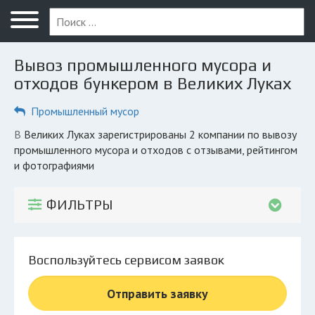
Меню
Главная
Вывоз промышленного мусора и
Вопрос юристу
отходов бункером в Великих Луках
Великие Луки
Промышленный мусор
ПОЛЬЗОВАТЕЛЯМ
в Великих Луках зарегистрированы 2 компании по вывозу
промышленного мусора и отходов с отзывами, рейтингом
Компании
и фотографиями
Экоблог
ФИЛЬТРЫ
КОМПАНИЯМ
Личный кабинет
Воспользуйтесь сервисом заявок
© 2026 Все права защищены
Отправить заявку