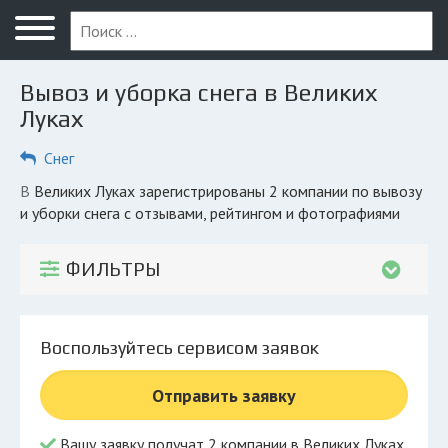
Меню
Главная
Вывоз и уборка снега в Великих
Вопрос юристу
Луках
Великие Луки
Снег
ПОЛЬЗОВАТЕЛЯМ
в Великих Луках зарегистрированы 2 компании по вывозу
и уборки снега с отзывами, рейтингом и фотографиями
Компании
Экоблог
ФИЛЬТРЫ
КОМПАНИЯМ
Личный кабинет
Воспользуйтесь сервисом заявок
© 2026 Все права защищены
Отправить заявку
Вашу заявку получат 2 компании в Великих Луках