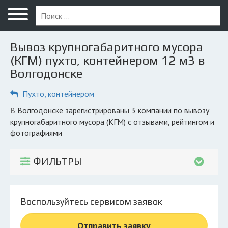
Меню
Главная
Вывоз крупногабаритного мусора
Вопрос юристу
(КГМ) пухто, контейнером 12 м3 в
Волгодонске
Волгодонск
Пухто, контейнером
ПОЛЬЗОВАТЕЛЯМ
Компании
в Волгодонске зарегистрированы 3 компании по вывозу
крупногабаритного мусора (КГМ) с отзывами, рейтингом и
Экоблог
фотографиями
КОМПАНИЯМ
ФИЛЬТРЫ
Личный кабинет
© 2026 Все права защищены
Воспользуйтесь сервисом заявок
Отправить заявку