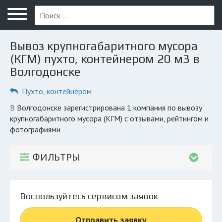
Меню
Главная
Вывоз крупногабаритного мусора
Вопрос юристу
(КГМ) пухто, контейнером 20 м3 в
Волгодонске
Волгодонск
Пухто, контейнером
ПОЛЬЗОВАТЕЛЯМ
Компании
в Волгодонске зарегистрирована 1 компания по вывозу
крупногабаритного мусора (КГМ) с отзывами, рейтингом и
Экоблог
фотографиями
КОМПАНИЯМ
ФИЛЬТРЫ
Личный кабинет
© 2026 Все права защищены
Воспользуйтесь сервисом заявок
Отправить заявку