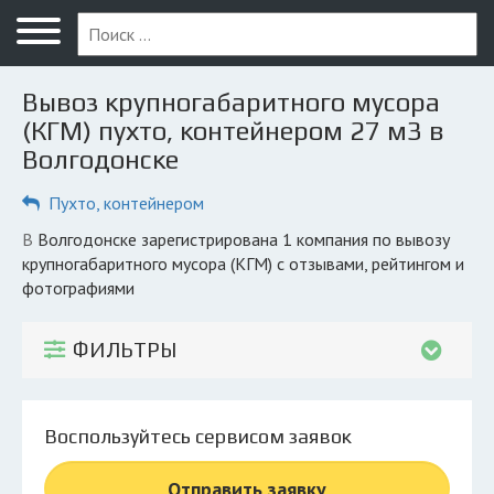
Меню
Главная
Вывоз крупногабаритного мусора
Вопрос юристу
(КГМ) пухто, контейнером 27 м3 в
Волгодонске
Волгодонск
Пухто, контейнером
ПОЛЬЗОВАТЕЛЯМ
Компании
в Волгодонске зарегистрирована 1 компания по вывозу
крупногабаритного мусора (КГМ) с отзывами, рейтингом и
Экоблог
фотографиями
КОМПАНИЯМ
ФИЛЬТРЫ
Личный кабинет
© 2026 Все права защищены
Воспользуйтесь сервисом заявок
Отправить заявку