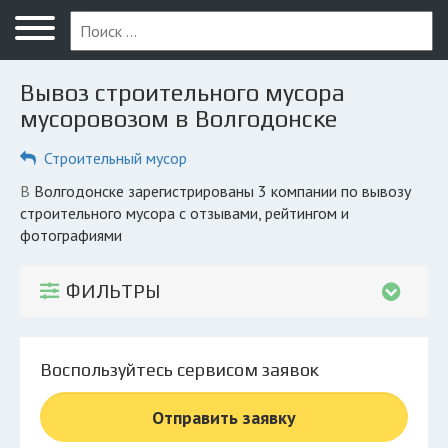
Меню
Главная
Вывоз строительного мусора
Вопрос юристу
мусоровозом в Волгодонске
Волгодонск
Строительный мусор
ПОЛЬЗОВАТЕЛЯМ
в Волгодонске зарегистрированы 3 компании по вывозу
строительного мусора с отзывами, рейтингом и
Компании
фотографиями
Экоблог
ФИЛЬТРЫ
КОМПАНИЯМ
Личный кабинет
Воспользуйтесь сервисом заявок
© 2026 Все права защищены
Отправить заявку