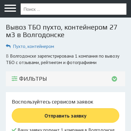
Меню
Главная
Вывоз ТБО пухто, контейнером 27
Вопрос юристу
м3 в Волгодонске
Волгодонск
Пухто, контейнером
ПОЛЬЗОВАТЕЛЯМ
в Волгодонске зарегистрирована 1 компания по вывозу
ТБО с отзывами, рейтингом и фотографиями
Компании
Экоблог
ФИЛЬТРЫ
КОМПАНИЯМ
Личный кабинет
Воспользуйтесь сервисом заявок
© 2026 Все права защищены
Отправить заявку
Вашу заявку получит 1 компания в Волгодонске