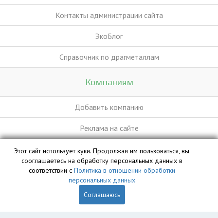
Контакты администрации сайта
ЭкоБлог
Справочник по драгметаллам
Компаниям
Добавить компанию
Реклама на сайте
Этот сайт использует куки. Продолжая им пользоваться, вы
База данных сайта vyvoz.org является интеллектуальной
сооглашаетесь на обработку персональных данных в
собственностью ООО «Профит» и охраняется законом.
соответствии с
Политика в отношении обработки
персональных данных
Соглашаюсь