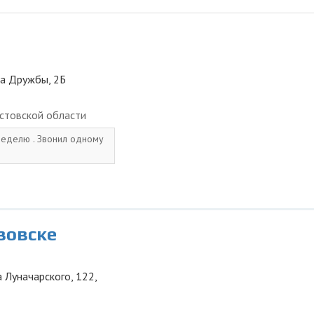
ца Дружбы, 2Б
стовской области
неделю . Звонил одному
зовске
 Луначарского, 122,