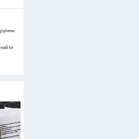
другими
 найти