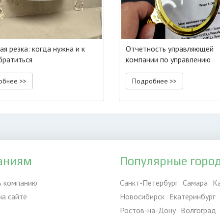
ая резка: когда нужна и к
Отчетность управляющей
братиться
компании по управлению
многоквартирным домом
обнее >>
Подробнее >>
аниям
Популярные горо
ь компанию
Санкт-Петербург
Самара
К
на сайте
Новосибирск
Екатеринбург
Ростов-на-Дону
Волгоград