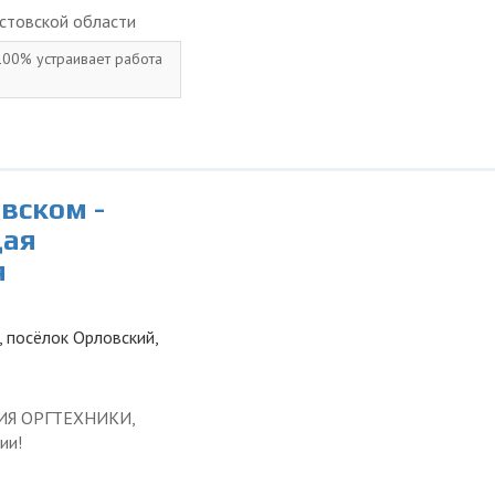
стовской области
 100% устраивает работа
вском -
щая
я
, посёлок Орловский,
ЦИЯ ОРГТЕХНИКИ,
ии!