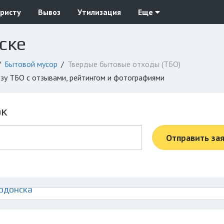
ристу
Вывоз
Утилизация
Еще
ске
Бытовой мусор
Твердые бытовые отходы (ТБО)
озу ТБО с отзывами, рейтингом и фотографиями
ок
Отправить за
одонска