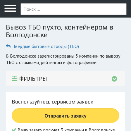
Меню
Главная
Вывоз ТБО пухто, контейнером в
Вопрос юристу
Волгодонске
Волгодонск
Твердые бытовые отходы (ТБО)
ПОЛЬЗОВАТЕЛЯМ
в Волгодонске зарегистрированы 3 компании по вывозу
ТБО с отзывами, рейтингом и фотографиями
Компании
Экоблог
ФИЛЬТРЫ
КОМПАНИЯМ
Личный кабинет
Воспользуйтесь сервисом заявок
© 2026 Все права защищены
Отправить заявку
Вашу заявку получат 3 компании в Волгодонске