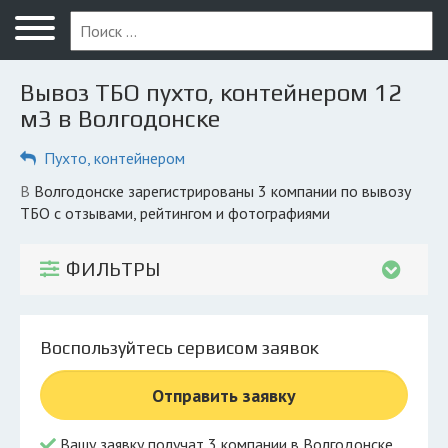
Меню
Главная
Вывоз ТБО пухто, контейнером 12
Вопрос юристу
м3 в Волгодонске
Волгодонск
Пухто, контейнером
ПОЛЬЗОВАТЕЛЯМ
в Волгодонске зарегистрированы 3 компании по вывозу
ТБО с отзывами, рейтингом и фотографиями
Компании
Экоблог
ФИЛЬТРЫ
КОМПАНИЯМ
Личный кабинет
Воспользуйтесь сервисом заявок
© 2026 Все права защищены
Отправить заявку
Вашу заявку получат 3 компании в Волгодонске