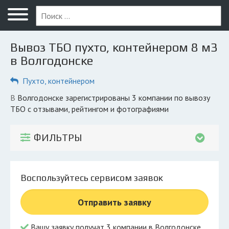
Меню
Главная
Вывоз ТБО пухто, контейнером 8 м3
Вопрос юристу
в Волгодонске
Волгодонск
Пухто, контейнером
ПОЛЬЗОВАТЕЛЯМ
в Волгодонске зарегистрированы 3 компании по вывозу
ТБО с отзывами, рейтингом и фотографиями
Компании
Экоблог
ФИЛЬТРЫ
КОМПАНИЯМ
Личный кабинет
Воспользуйтесь сервисом заявок
© 2026 Все права защищены
Отправить заявку
Вашу заявку получат 3 компании в Волгодонске