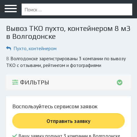
Меню
Главная
Вывоз ТКО пухто, контейнером 8 м3
Вопрос юристу
в Волгодонске
Волгодонск
Пухто, контейнером
ПОЛЬЗОВАТЕЛЯМ
в Волгодонске зарегистрированы 3 компании по вывозу
ТКО с отзывами, рейтингом и фотографиями
Компании
Экоблог
ФИЛЬТРЫ
КОМПАНИЯМ
Личный кабинет
Воспользуйтесь сервисом заявок
© 2026 Все права защищены
Отправить заявку
Вашу заявку получат 3 компании в Волгодонске