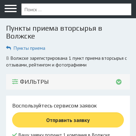
Меню
Главная
Пункты приема вторсырья в
Вопрос юристу
Волжске
Волжск
Пункты приема
ПОЛЬЗОВАТЕЛЯМ
в Волжске зарегистрирована 1 пункт приема вторсырья с
отзывами, рейтингом и фотографиями
Компании
Экоблог
ФИЛЬТРЫ
КОМПАНИЯМ
Личный кабинет
Воспользуйтесь сервисом заявок
© 2026 Все права защищены
Отправить заявку
Вашу заявку получит 1 компания в Волжске