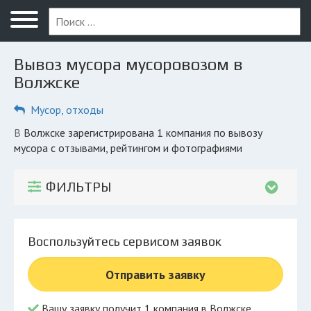
Меню
Главная
Вывоз мусора мусоровозом в
Вопрос юристу
Волжске
Волжск
Мусор, отходы
ПОЛЬЗОВАТЕЛЯМ
в Волжске зарегистрирована 1 компания по вывозу
мусора с отзывами, рейтингом и фотографиями
Компании
Экоблог
ФИЛЬТРЫ
КОМПАНИЯМ
Личный кабинет
Воспользуйтесь сервисом заявок
© 2026 Все права защищены
Отправить заявку
Вашу заявку получит 1 компания в Волжске