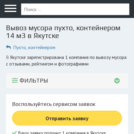
Меню
Главная
Вывоз мусора пухто, контейнером
Вопрос юристу
14 м3 в Якутске
Якутск
Пухто, контейнером
ПОЛЬЗОВАТЕЛЯМ
в Якутске зарегистрирована 1 компания по вывозу мусора
с отзывами, рейтингом и фотографиями
Компании
Экоблог
ФИЛЬТРЫ
КОМПАНИЯМ
Личный кабинет
Воспользуйтесь сервисом заявок
© 2026 Все права защищены
Отправить заявку
Вашу заявку получит 1 компания в Якутске