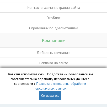
Контакты администрации сайта
ЭкоБлог
Справочник по драгметаллам
Компаниям
Добавить компанию
Реклама на сайте
Этот сайт использует куки. Продолжая им пользоваться, вы
База данных сайта vyvoz.org является интеллектуальной
сооглашаетесь на обработку персональных данных в
собственностью ООО «Профит» и охраняется законом.
соответствии с
Политика в отношении обработки
персональных данных
Соглашаюсь