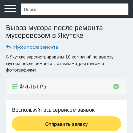
Меню
Главная
Вывоз мусора после ремонта
Вопрос юристу
мусоровозом в Якутске
Якутск
Мусор после ремонта
ПОЛЬЗОВАТЕЛЯМ
в Якутске зарегистрированы 10 компаний по вывозу
мусора после ремонта с отзывами, рейтингом и
Компании
фотографиями
Экоблог
ФИЛЬТРЫ
КОМПАНИЯМ
Личный кабинет
Воспользуйтесь сервисом заявок
© 2026 Все права защищены
Отправить заявку