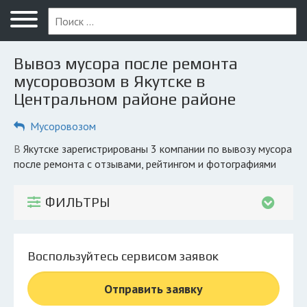
Меню
Главная
Вывоз мусора после ремонта
Вопрос юристу
мусоровозом в Якутске в
Центральном районе районе
Якутск
Мусоровозом
ПОЛЬЗОВАТЕЛЯМ
Компании
в Якутске зарегистрированы 3 компании по вывозу мусора
после ремонта с отзывами, рейтингом и фотографиями
Экоблог
ФИЛЬТРЫ
КОМПАНИЯМ
Личный кабинет
Воспользуйтесь сервисом заявок
© 2026 Все права защищены
Отправить заявку