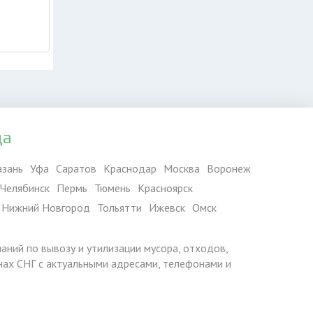
да
азань
Уфа
Саратов
Краснодар
Москва
Воронеж
Челябинск
Пермь
Тюмень
Красноярск
Нижний Новгород
Тольятти
Ижевск
Омск
паний по вывозу и утилизации мусора, отходов,
ранах СНГ с актуальными адресами, телефонами и