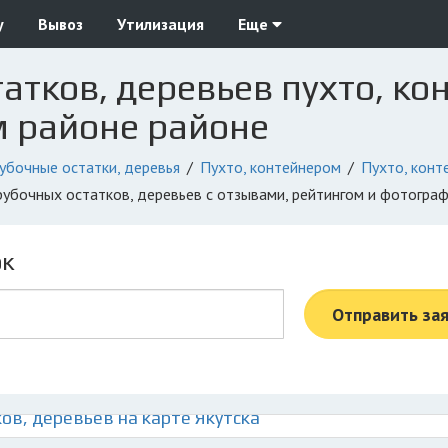
у
Вывоз
Утилизация
Еще
атков, деревьев пухто, ко
м районе районе
убочные остатки, деревья
Пухто, контейнером
Пухто, конт
орубочных остатков, деревьев с отзывами, рейтингом и фотогра
ок
Отправить за
ов, деревьев на карте Якутска