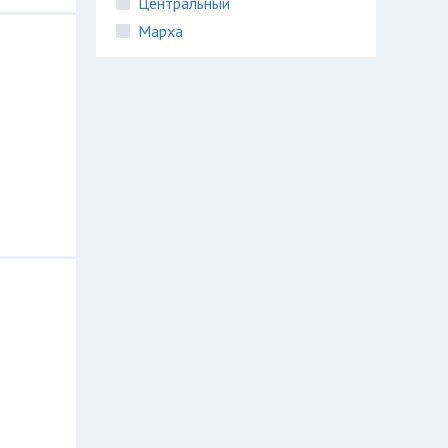
Центральный
Марха