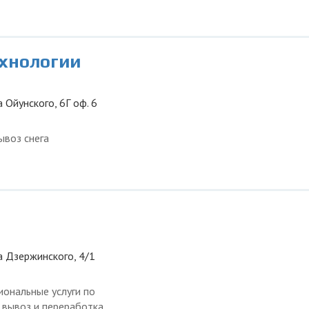
ехнологии
а Ойунского, 6Г оф. 6
ывоз снега
ца Дзержинского, 4/1
ональные услуги по
, вывоз и переработка