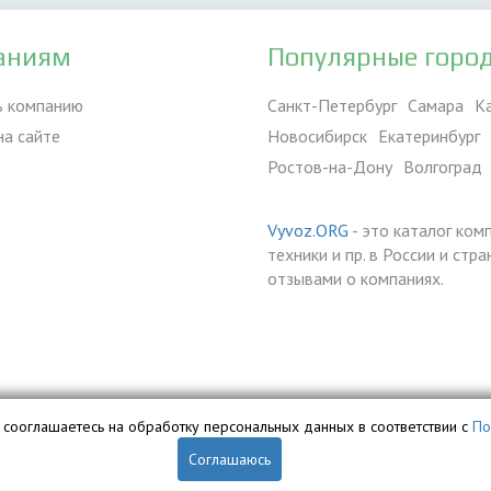
аниям
Популярные горо
ь компанию
Санкт-Петербург
Самара
К
на сайте
Новосибирск
Екатеринбург
Ростов-на-Дону
Волгоград
Vyvoz.ORG
- это каталог ком
техники и пр. в России и ст
отзывами о компаниях.
вы сооглашаетесь на обработку персональных данных в соответствии с
По
Соглашаюсь
обственностью ООО «Профит» и охраняется законом.