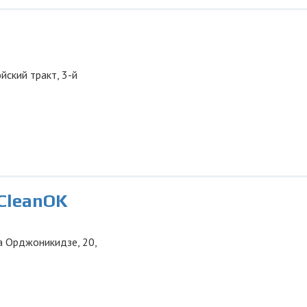
юйский тракт, 3-й
СleanOK
ца Орджоникидзе, 20,