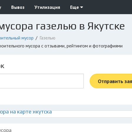
у
Вывоз
Утилизация
Еще
мусора газелью в Якутске
оительный мусор
Газелью
троительного мусора с отзывами, рейтингом и фотографиями
ок
Отправить за
ора на карте Якутска
усора