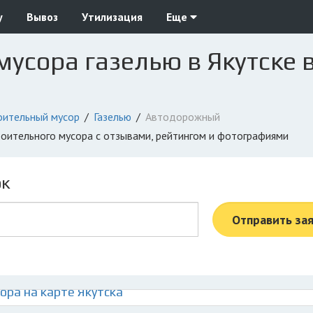
у
Вывоз
Утилизация
Еще
мусора газелью в Якутске
оительный мусор
Газелью
Автодорожный
троительного мусора с отзывами, рейтингом и фотографиями
ок
Отправить за
ора на карте Якутска