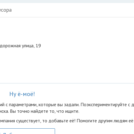
усора
тодорожная улица, 19
Ну ё-моё!
ий с параметрами, которые вы задали. Поэкспериментируйте с 
ска. Вы точно найдете то, что ищите.
омпания существует, то добавьте её! Помогите другим людям её