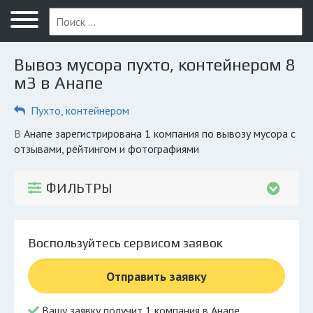
Меню
Главная
Вывоз мусора пухто, контейнером 8
Вопрос юристу
м3 в Анапе
Анапа
Пухто, контейнером
ПОЛЬЗОВАТЕЛЯМ
в Анапе зарегистрирована 1 компания по вывозу мусора с
отзывами, рейтингом и фотографиями
Компании
Экоблог
ФИЛЬТРЫ
КОМПАНИЯМ
Личный кабинет
Воспользуйтесь сервисом заявок
© 2026 Все права защищены
Отправить заявку
Вашу заявку получит 1 компания в Анапе