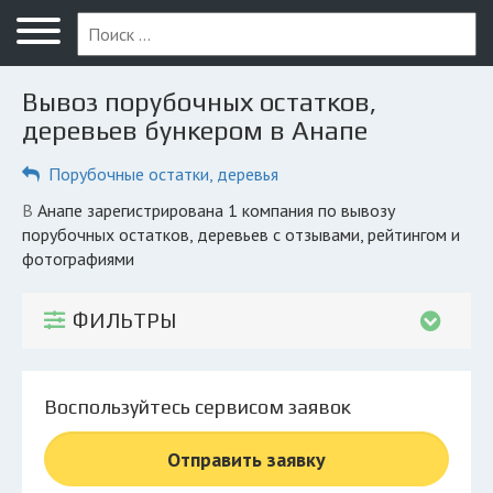
Меню
Главная
Вывоз порубочных остатков,
Вопрос юристу
деревьев бункером в Анапе
Анапа
Порубочные остатки, деревья
ПОЛЬЗОВАТЕЛЯМ
в Анапе зарегистрирована 1 компания по вывозу
порубочных остатков, деревьев с отзывами, рейтингом и
Компании
фотографиями
Экоблог
ФИЛЬТРЫ
КОМПАНИЯМ
Личный кабинет
Воспользуйтесь сервисом заявок
© 2026 Все права защищены
Отправить заявку