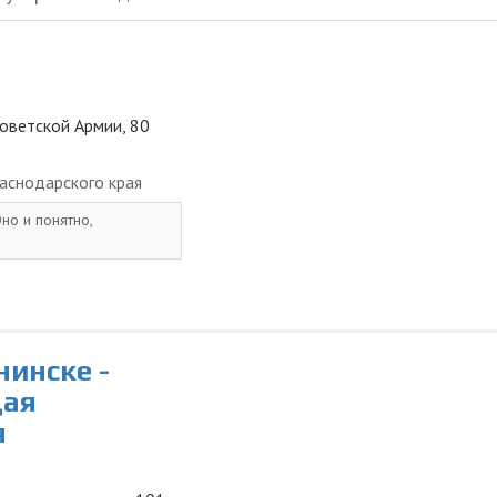
Советской Армии, 80
аснодарского края
но и понятно,
нинске -
щая
я