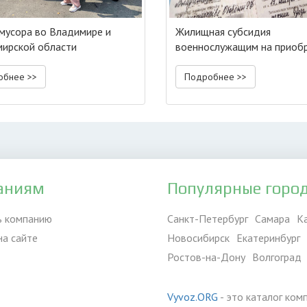
мусора во Владимире и
Жилищная субсидия
ирской области
военнослужащим на приоб
жилья
обнее >>
Подробнее >>
аниям
Популярные горо
ь компанию
Санкт-Петербург
Самара
К
на сайте
Новосибирск
Екатеринбург
Ростов-на-Дону
Волгоград
Vyvoz.ORG
- это каталог ком