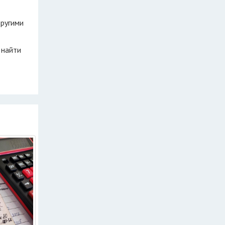
другими
 найти