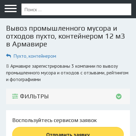
Меню
Главная
Вывоз промышленного мусора и
Вопрос юристу
отходов пухто, контейнером 12 м3
в Армавире
Армавир
Пухто, контейнером
ПОЛЬЗОВАТЕЛЯМ
Компании
в Армавире зарегистрированы 3 компании по вывозу
промышленного мусора и отходов с отзывами, рейтингом
Экоблог
и фотографиями
КОМПАНИЯМ
ФИЛЬТРЫ
Личный кабинет
© 2026 Все права защищены
Воспользуйтесь сервисом заявок
Отправить заявку