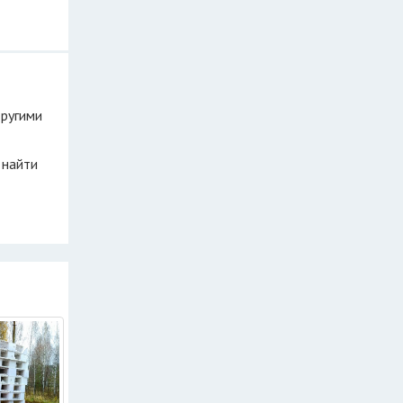
другими
 найти