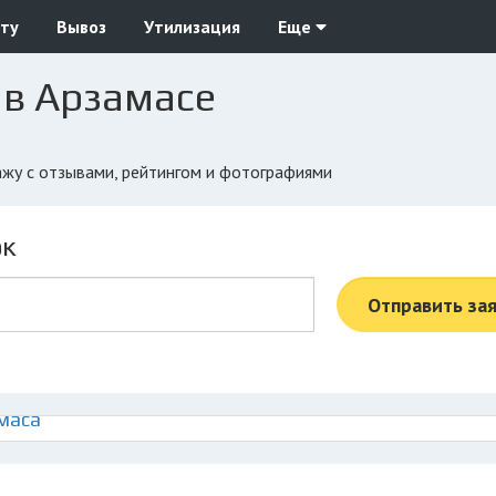
ту
Вывоз
Утилизация
Еще
в Арзамасе
ажу с отзывами, рейтингом и фотографиями
ок
Отправить за
маса