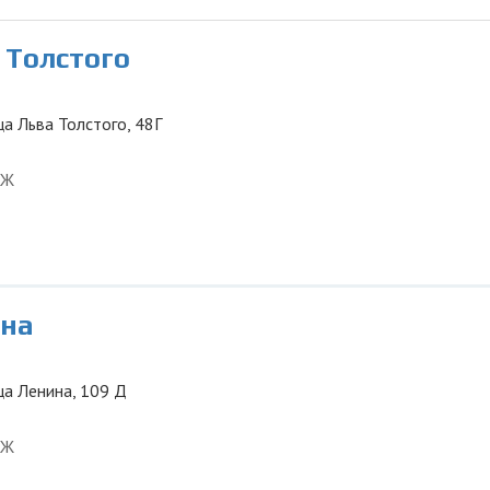
Толстого
ца Льва Толстого, 48Г
АЖ
на
ца Ленина, 109 Д
АЖ