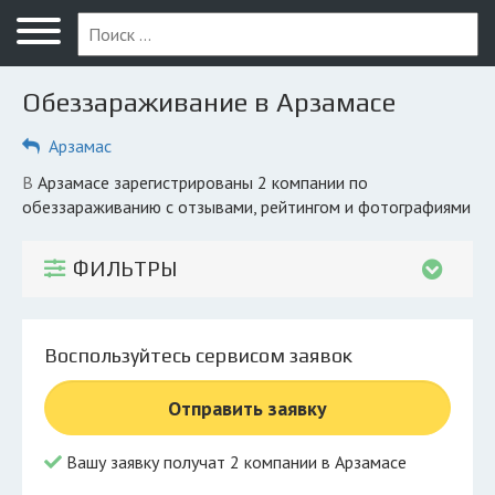
Меню
Главная
Обеззараживание в Арзамасе
Вопрос юристу
Арзамас
Арзамас
в Арзамасе зарегистрированы 2 компании по
ПОЛЬЗОВАТЕЛЯМ
обеззараживанию с отзывами, рейтингом и фотографиями
Компании
ФИЛЬТРЫ
Экоблог
КОМПАНИЯМ
Воспользуйтесь сервисом заявок
Личный кабинет
Отправить заявку
© 2026 Все права защищены
Вашу заявку получат 2 компании в Арзамасе