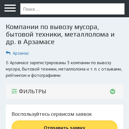
Меню
Главная
Компании по вывозу мусора,
Вопрос юристу
бытовой техники, металлолома и
др. в Арзамасе
Арзамас
Арзамас
ПОЛЬЗОВАТЕЛЯМ
Компании
в Арзамасе зарегистрированы 3 компании по вывозу
мусора, бытовой техники, металлолома и т. п. с отзывами,
Экоблог
рейтингом и фотографиями
КОМПАНИЯМ
ФИЛЬТРЫ
Личный кабинет
© 2026 Все права защищены
Воспользуйтесь сервисом заявок
Отправить заявку