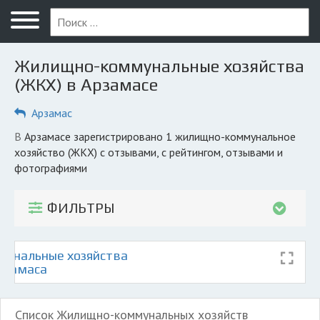
Меню
Главная
Жилищно-коммунальные хозяйства
Вопрос юристу
(ЖКХ) в Арзамасе
Арзамас
Арзамас
ПОЛЬЗОВАТЕЛЯМ
в Арзамасе зарегистрировано 1 жилищно-коммунальное
хозяйство (ЖКХ) с отзывами, с рейтингом, отзывами и
Компании
фотографиями
Экоблог
ФИЛЬТРЫ
КОМПАНИЯМ
Личный кабинет
унальные хозяйства
Арзамаса
© 2026 Все права защищены
Список Жилищно-коммунальных хозяйств