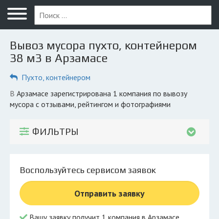
Меню
Главная
Вывоз мусора пухто, контейнером
Вопрос юристу
38 м3 в Арзамасе
Арзамас
Пухто, контейнером
ПОЛЬЗОВАТЕЛЯМ
в Арзамасе зарегистрирована 1 компания по вывозу
мусора с отзывами, рейтингом и фотографиями
Компании
Экоблог
ФИЛЬТРЫ
КОМПАНИЯМ
Личный кабинет
Воспользуйтесь сервисом заявок
© 2026 Все права защищены
Отправить заявку
Вашу заявку получит 1 компания в Арзамасе