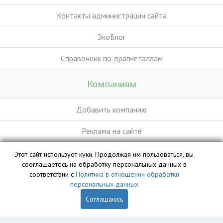
Контакты администрации сайта
ЭкоБлог
Справочник по драгметаллам
Компаниям
Добавить компанию
Реклама на сайте
Этот сайт использует куки. Продолжая им пользоваться, вы
База данных сайта vyvoz.org является интеллектуальной
сооглашаетесь на обработку персональных данных в
собственностью ООО «Профит» и охраняется законом.
соответствии с
Политика в отношении обработки
персональных данных
Соглашаюсь