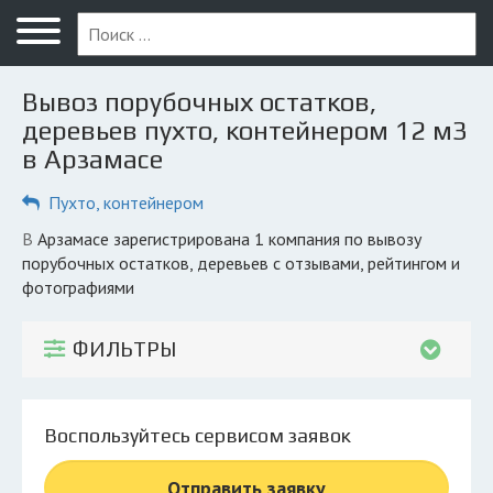
Меню
Главная
Вывоз порубочных остатков,
Вопрос юристу
деревьев пухто, контейнером 12 м3
в Арзамасе
Арзамас
Пухто, контейнером
ПОЛЬЗОВАТЕЛЯМ
Компании
в Арзамасе зарегистрирована 1 компания по вывозу
порубочных остатков, деревьев с отзывами, рейтингом и
Экоблог
фотографиями
КОМПАНИЯМ
ФИЛЬТРЫ
Личный кабинет
© 2026 Все права защищены
Воспользуйтесь сервисом заявок
Отправить заявку