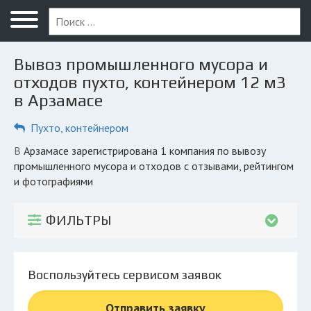
Меню
Главная
Вывоз промышленного мусора и
Вопрос юристу
отходов пухто, контейнером 12 м3
в Арзамасе
Арзамас
Пухто, контейнером
ПОЛЬЗОВАТЕЛЯМ
Компании
в Арзамасе зарегистрирована 1 компания по вывозу
промышленного мусора и отходов с отзывами, рейтингом
Экоблог
и фотографиями
КОМПАНИЯМ
ФИЛЬТРЫ
Личный кабинет
© 2026 Все права защищены
Воспользуйтесь сервисом заявок
Отправить заявку