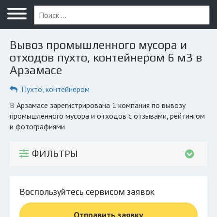
Меню
Главная
Вывоз промышленного мусора и
Вопрос юристу
отходов пухто, контейнером 6 м3 в
Арзамасе
Арзамас
Пухто, контейнером
ПОЛЬЗОВАТЕЛЯМ
Компании
в Арзамасе зарегистрирована 1 компания по вывозу
промышленного мусора и отходов с отзывами, рейтингом
Экоблог
и фотографиями
КОМПАНИЯМ
ФИЛЬТРЫ
Личный кабинет
© 2026 Все права защищены
Воспользуйтесь сервисом заявок
Отправить заявку