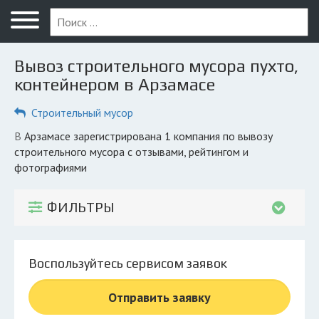
Меню
Главная
Вывоз строительного мусора пухто,
Вопрос юристу
контейнером в Арзамасе
Арзамас
Строительный мусор
ПОЛЬЗОВАТЕЛЯМ
в Арзамасе зарегистрирована 1 компания по вывозу
строительного мусора с отзывами, рейтингом и
Компании
фотографиями
Экоблог
ФИЛЬТРЫ
КОМПАНИЯМ
Личный кабинет
Воспользуйтесь сервисом заявок
© 2026 Все права защищены
Отправить заявку