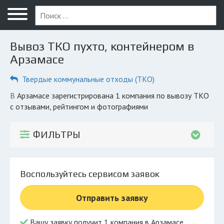
Меню
Главная
Вывоз ТКО пухто, контейнером в
Вопрос юристу
Арзамасе
Арзамас
Твердые коммунальные отходы (ТКО)
ПОЛЬЗОВАТЕЛЯМ
в Арзамасе зарегистрирована 1 компания по вывозу ТКО
с отзывами, рейтингом и фотографиями
Компании
Экоблог
ФИЛЬТРЫ
КОМПАНИЯМ
Личный кабинет
Воспользуйтесь сервисом заявок
© 2026 Все права защищены
Отправить заявку
Вашу заявку получит 1 компания в Арзамасе