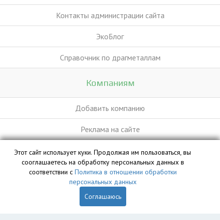
Контакты администрации сайта
ЭкоБлог
Справочник по драгметаллам
Компаниям
Добавить компанию
Реклама на сайте
Этот сайт использует куки. Продолжая им пользоваться, вы
База данных сайта vyvoz.org является интеллектуальной
сооглашаетесь на обработку персональных данных в
собственностью ООО «Профит» и охраняется законом.
соответствии с
Политика в отношении обработки
персональных данных
Соглашаюсь