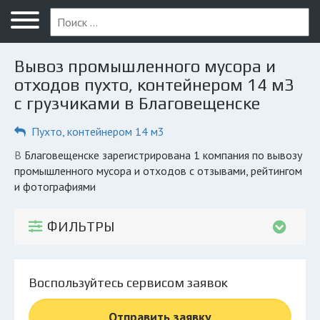
Меню
Главная
Вывоз промышленного мусора и
Вопрос юристу
отходов пухто, контейнером 14 м3
с грузчиками в Благовещенске
Благовещенск
Пухто, контейнером 14 м3
ПОЛЬЗОВАТЕЛЯМ
Компании
в Благовещенске зарегистрирована 1 компания по вывозу
промышленного мусора и отходов с отзывами, рейтингом
Экоблог
и фотографиями
КОМПАНИЯМ
ФИЛЬТРЫ
Личный кабинет
© 2026 Все права защищены
Воспользуйтесь сервисом заявок
Отправить заявку