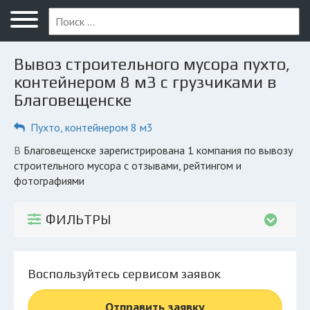
Меню
Главная
Вывоз строительного мусора пухто,
Вопрос юристу
контейнером 8 м3 с грузчиками в
Благовещенске
Благовещенск
Пухто, контейнером 8 м3
ПОЛЬЗОВАТЕЛЯМ
Компании
в Благовещенске зарегистрирована 1 компания по вывозу
строительного мусора с отзывами, рейтингом и
Экоблог
фотографиями
КОМПАНИЯМ
ФИЛЬТРЫ
Личный кабинет
© 2026 Все права защищены
Воспользуйтесь сервисом заявок
Отправить заявку