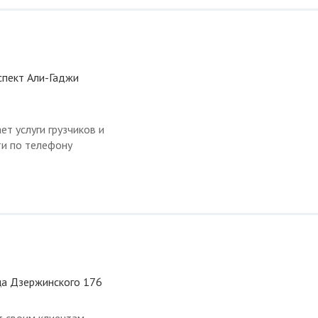
спект Али-Гаджи
т услуги грузчиков и
ти по телефону
ица Дзержинского 176