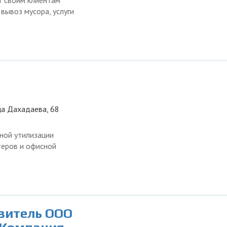
т своим клиентам
 вывоз мусора, услуги
ца Дахадаева, 68
ной утилизации
теров и офисной
авитель ООО