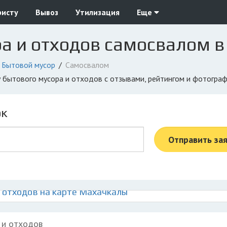
ристу
Вывоз
Утилизация
Еще
ра и отходов самосвалом 
Бытовой мусор
Самосвалом
у бытового мусора и отходов с отзывами, рейтингом и фотогра
ок
Отправить за
 отходов на карте Махачкалы
 и отходов