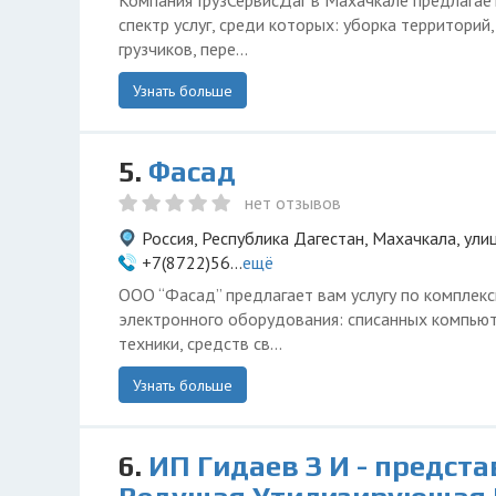
Компания ГрузСервисДаг в Махачкале предлагае
спектр услуг, среди которых: уборка территорий,
грузчиков, пере...
Узнать больше
5.
Фасад
нет отзывов
Россия, Республика Дагестан, Махачкала, ули
+7(8722)56...
ещё
ООО “Фасад” предлагает вам услугу по комплекс
электронного оборудования: списанных компью
техники, средств св...
Узнать больше
6.
ИП Гидаев З И - предст