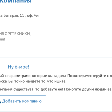
 Компания
а Батырая, 11 , оф. 4эт
ЦИЯ ОРГТЕХНИКИ,
ии!
Ну ё-моё!
ий с параметрами, которые вы задали. Поэкспериментируйте с 
ска. Вы точно найдете то, что ищите.
омпания существует, то добавьте её! Помогите другим людям её
Добавить компанию