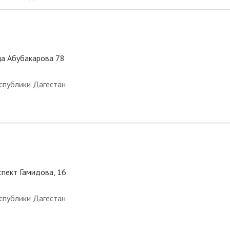
ца Абубакарова 78
спублики Дагестан
спект Гамидова, 16
спублики Дагестан