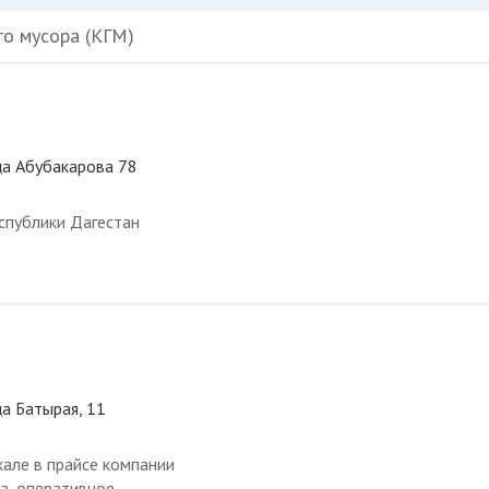
го мусора (КГМ)
ца Абубакарова 78
спублики Дагестан
ца Батырая, 11
але в прайсе компании
а, оперативное