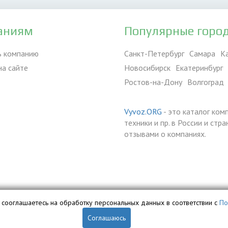
аниям
Популярные горо
ь компанию
Санкт-Петербург
Самара
К
на сайте
Новосибирск
Екатеринбург
Ростов-на-Дону
Волгоград
Vyvoz.ORG
- это каталог ком
техники и пр. в России и ст
отзывами о компаниях.
вы сооглашаетесь на обработку персональных данных в соответствии с
По
Соглашаюсь
обственностью ООО «Профит» и охраняется законом.