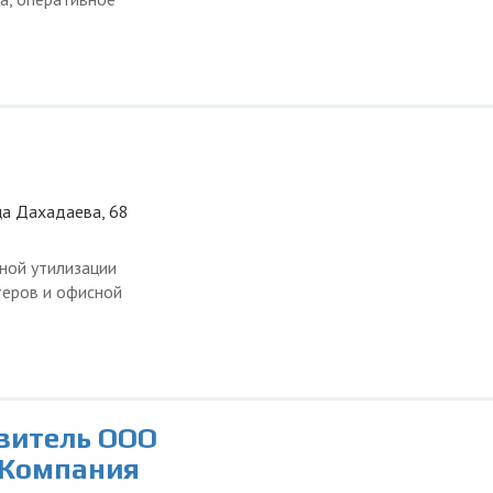
ца Дахадаева, 68
ной утилизации
теров и офисной
авитель ООО
 Компания