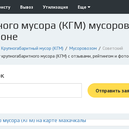
ристу
Вывоз
Утилизация
Еще
ого мусора (КГМ) мусоро
йоне
Крупногабаритный мусор (КГМ)
Мусоровозом
Советский
у крупногабаритного мусора (КГМ) с отзывами, рейтингом и фот
ок
Отправить за
 мусора (КГМ) на карте Махачкалы