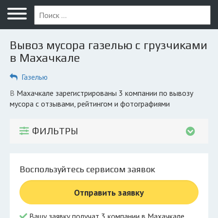
Меню
Главная
Вывоз мусора газелью с грузчиками
Вопрос юристу
в Махачкале
Махачкала
Газелью
ПОЛЬЗОВАТЕЛЯМ
в Махачкале зарегистрированы 3 компании по вывозу
мусора с отзывами, рейтингом и фотографиями
Компании
Экоблог
ФИЛЬТРЫ
КОМПАНИЯМ
Личный кабинет
Воспользуйтесь сервисом заявок
© 2026 Все права защищены
Отправить заявку
Вашу заявку получат 3 компании в Махачкале