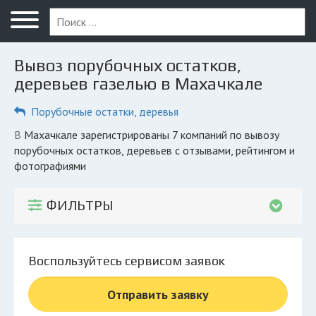
Меню
Главная
Вывоз порубочных остатков,
Вопрос юристу
деревьев газелью в Махачкале
Махачкала
Порубочные остатки, деревья
ПОЛЬЗОВАТЕЛЯМ
в Махачкале зарегистрированы 7 компаний по вывозу
порубочных остатков, деревьев с отзывами, рейтингом и
Компании
фотографиями
Экоблог
ФИЛЬТРЫ
КОМПАНИЯМ
Личный кабинет
Воспользуйтесь сервисом заявок
© 2026 Все права защищены
Отправить заявку