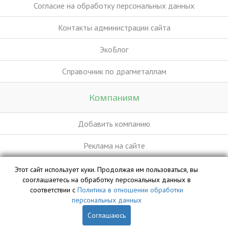
Согласие на обработку персональных данных
Контакты администрации сайта
ЭкоБлог
Справочник по драгметаллам
Компаниям
Добавить компанию
Реклама на сайте
Этот сайт использует куки. Продолжая им пользоваться, вы
База данных сайта vyvoz.org является интеллектуальной
сооглашаетесь на обработку персональных данных в
собственностью ООО «Профит» и охраняется законом.
соответствии с
Политика в отношении обработки
персональных данных
Соглашаюсь