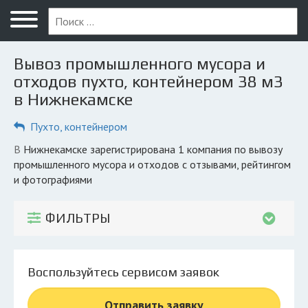
Меню
Главная
Вывоз промышленного мусора и
Вопрос юристу
отходов пухто, контейнером 38 м3
в Нижнекамске
Нижнекамск
Пухто, контейнером
ПОЛЬЗОВАТЕЛЯМ
Компании
в Нижнекамске зарегистрирована 1 компания по вывозу
промышленного мусора и отходов с отзывами, рейтингом
Экоблог
и фотографиями
КОМПАНИЯМ
ФИЛЬТРЫ
Личный кабинет
© 2026 Все права защищены
Воспользуйтесь сервисом заявок
Отправить заявку