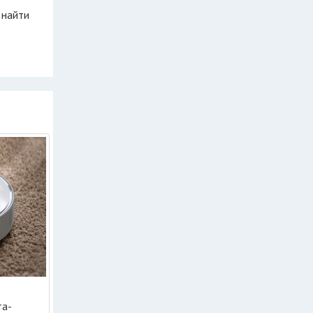
 найти
ь
та-