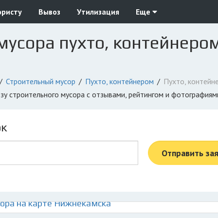
юристу
Вывоз
Утилизация
Еще
мусора пухто, контейнером
Строительный мусор
Пухто, контейнером
Пухто, контейн
озу строительного мусора с отзывами, рейтингом и фотографиям
ок
Отправить за
ора на карте Нижнекамска