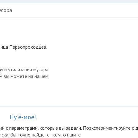
усора
улица Первопроходцев,
у и утилизации мусора.
ом вы можете на нашем
Ну ё-моё!
ий с параметрами, которые вы задали. Поэкспериментируйте с 
ска. Вы точно найдете то, что ищите.