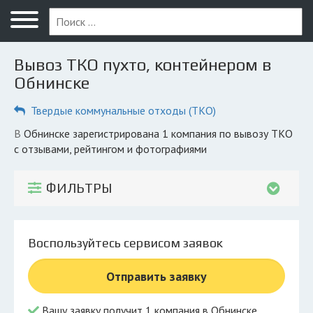
Меню
Главная
Вывоз ТКО пухто, контейнером в
Вопрос юристу
Обнинске
Обнинск
Твердые коммунальные отходы (ТКО)
ПОЛЬЗОВАТЕЛЯМ
в Обнинске зарегистрирована 1 компания по вывозу ТКО
с отзывами, рейтингом и фотографиями
Компании
Экоблог
ФИЛЬТРЫ
КОМПАНИЯМ
Личный кабинет
Воспользуйтесь сервисом заявок
© 2026 Все права защищены
Отправить заявку
Вашу заявку получит 1 компания в Обнинске