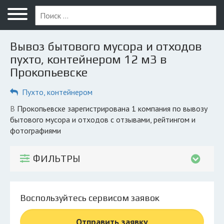
Меню
Главная
Вывоз бытового мусора и отходов
Вопрос юристу
пухто, контейнером 12 м3 в
Прокопьевске
Прокопьевск
Пухто, контейнером
ПОЛЬЗОВАТЕЛЯМ
Компании
в Прокопьевске зарегистрирована 1 компания по вывозу
бытового мусора и отходов с отзывами, рейтингом и
Экоблог
фотографиями
КОМПАНИЯМ
ФИЛЬТРЫ
Личный кабинет
© 2026 Все права защищены
Воспользуйтесь сервисом заявок
Отправить заявку