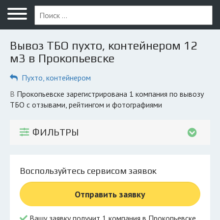
Меню
Главная
Вывоз ТБО пухто, контейнером 12
Вопрос юристу
м3 в Прокопьевске
Прокопьевск
Пухто, контейнером
ПОЛЬЗОВАТЕЛЯМ
в Прокопьевске зарегистрирована 1 компания по вывозу
ТБО с отзывами, рейтингом и фотографиями
Компании
Экоблог
ФИЛЬТРЫ
КОМПАНИЯМ
Личный кабинет
Воспользуйтесь сервисом заявок
© 2026 Все права защищены
Отправить заявку
Вашу заявку получит 1 компания в Прокопьевске