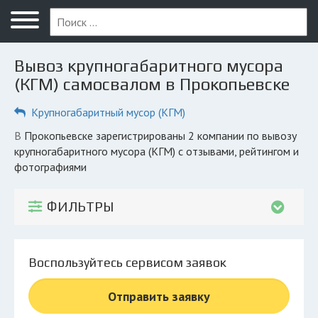
Меню
Главная
Вывоз крупногабаритного мусора
Вопрос юристу
(КГМ) самосвалом в Прокопьевске
Прокопьевск
Крупногабаритный мусор (КГМ)
ПОЛЬЗОВАТЕЛЯМ
в Прокопьевске зарегистрированы 2 компании по вывозу
крупногабаритного мусора (КГМ) с отзывами, рейтингом и
Компании
фотографиями
Экоблог
ФИЛЬТРЫ
КОМПАНИЯМ
Личный кабинет
Воспользуйтесь сервисом заявок
© 2026 Все права защищены
Отправить заявку