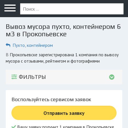
Меню
Главная
Вывоз мусора пухто, контейнером 6
Вопрос юристу
м3 в Прокопьевске
Прокопьевск
Пухто, контейнером
ПОЛЬЗОВАТЕЛЯМ
в Прокопьевске зарегистрирована 1 компания по вывозу
мусора с отзывами, рейтингом и фотографиями
Компании
Экоблог
ФИЛЬТРЫ
КОМПАНИЯМ
Личный кабинет
Воспользуйтесь сервисом заявок
© 2026 Все права защищены
Отправить заявку
Вашу заявку получит 1 компания в Прокопьевске